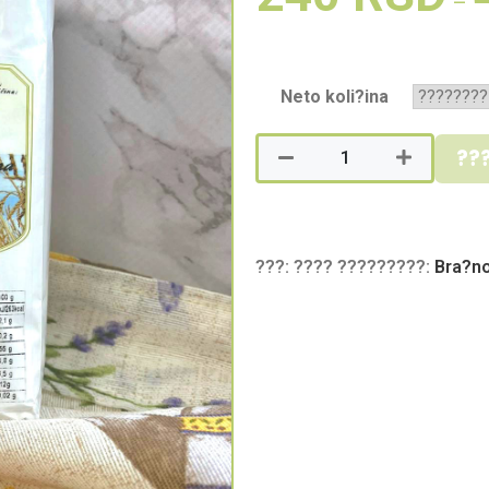
–
Neto koli?ina
??
???:
????
?????????:
Bra?n