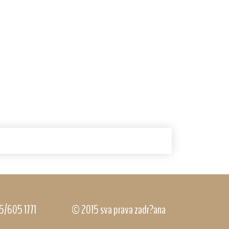
5/605 1771
© 2015 sva prava zadr?ana