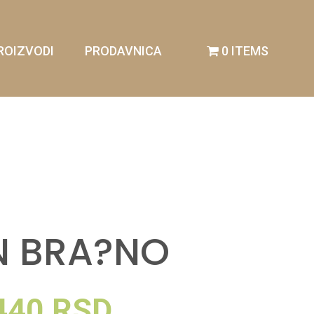
ROIZVODI
PRODAVNICA
0 ITEMS
N BRA?NO
440
RSD