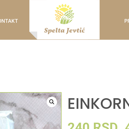
ONTAKT
P
EINKOR
240
RSD