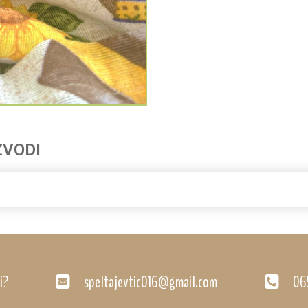
ZVODI
i?
speltajevtic016@gmail.com
06